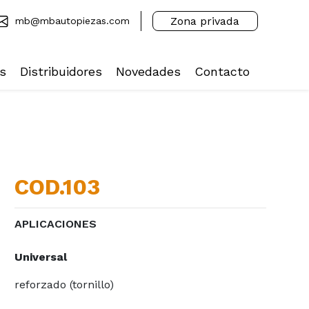
Zona privada
mb@mbautopiezas.com
s
Distribuidores
Novedades
Contacto
COD.103
APLICACIONES
Universal
reforzado (tornillo)