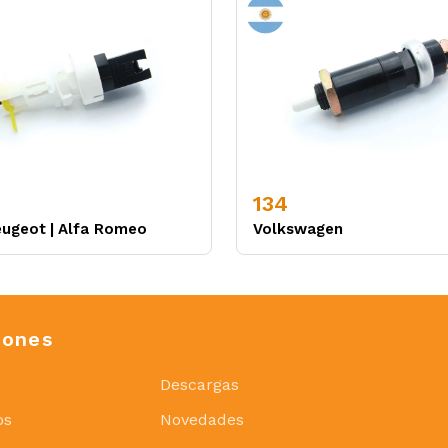
134
eugeot
|
Alfa Romeo
Volkswagen
iones
Descargas
os
Novedades