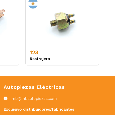
123
Rastrojero
Autopiezas Eléctricas
mb@mbautopiezas.com
Exclusivo distribuidores/fabricantes