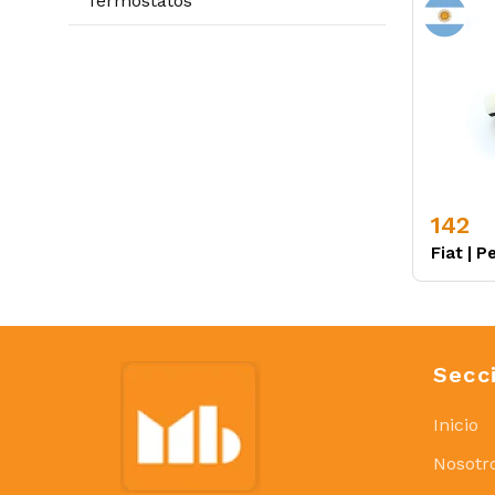
Termostatos
142
Fiat
|
P
Secc
Inicio
Nosotr