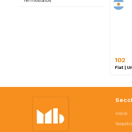
Termostatos
102
Fiat
|
Un
Secc
Inicio
Nosotr