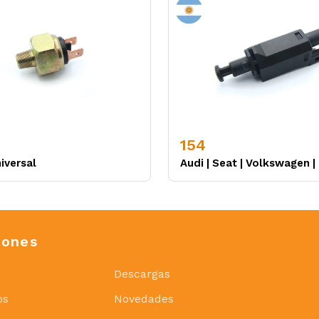
154
iversal
Audi
|
Seat
|
Volkswagen
|
iones
Descargas
os
Novedades