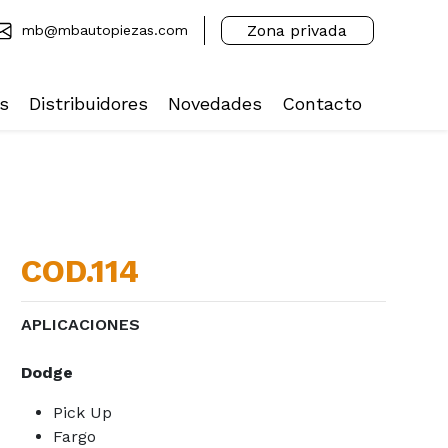
Zona privada
mb@mbautopiezas.com
s
Distribuidores
Novedades
Contacto
COD.114
APLICACIONES
Dodge
Pick Up
Fargo