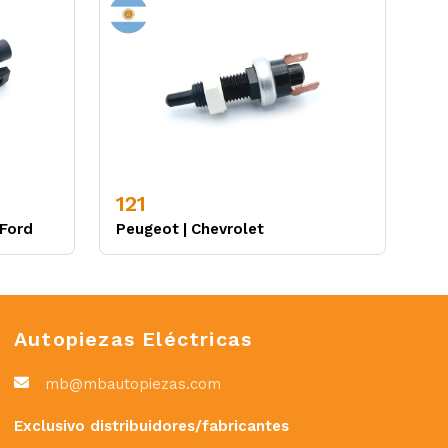
121
Ford
Peugeot
|
Chevrolet
Autopiezas Eléctricas
mb@mbautopiezas.com
Exclusivo distribuidores/fabricantes