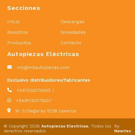
Secciones
Inicio
Descargas
Nosotros
Novedades
Productos
Contacto
Autopiezas Eléctricas
mb@mbautopiezas.com
Exclusivo distribuidores/fabricantes
+541530079305 /
+5491130079307
M. Echegaray 5228 caseros
© Copyright 2026
Autopiezas Electricas
. Todos los
By
derechos reservados
Newtec