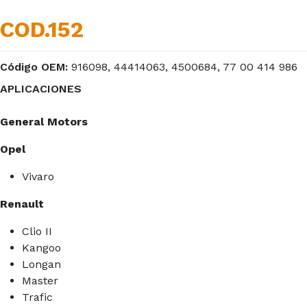
COD.152
Código OEM:
916098, 44414063, 4500684, 77 00 414 986
APLICACIONES
General Motors
Opel
Vivaro
Renault
Clio II
Kangoo
Longan
Master
Trafic