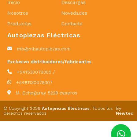
Inicio
Descargas
Nosotros
Novedades
Productos
Contacto
Autopiezas Eléctricas
mb@mbautopiezas.com
Exclusivo distribuidores/fabricantes
+541530079305 /
+5491130079307
M. Echegaray 5228 caseros
© Copyright 2026
Autopiezas Electricas
. Todos los
By
derechos reservados
Newtec