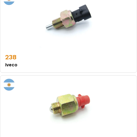
238
Iveco