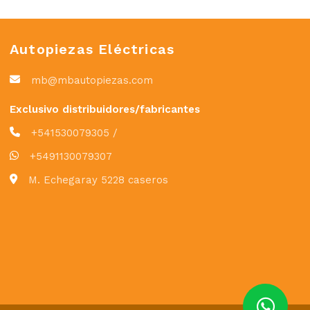
Autopiezas Eléctricas
mb@mbautopiezas.com
Exclusivo distribuidores/fabricantes
+541530079305 /
+5491130079307
M. Echegaray 5228 caseros