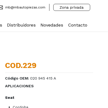
Zona privada
mb@mbautopiezas.com
s
Distribuidores
Novedades
Contacto
COD.229
Código OEM:
020 945 415 A
APLICACIONES
Seat
Cordoba