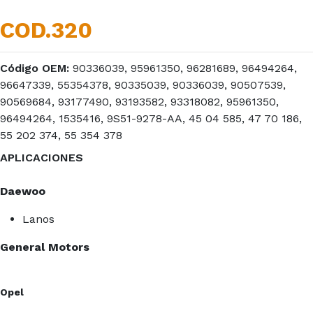
COD.320
Código OEM:
90336039, 95961350, 96281689, 96494264,
96647339, 55354378, 90335039, 90336039, 90507539,
90569684, 93177490, 93193582, 93318082, 95961350,
96494264, 1535416, 9S51-9278-AA, 45 04 585, 47 70 186,
55 202 374, 55 354 378
APLICACIONES
Daewoo
Lanos
General Motors
Opel