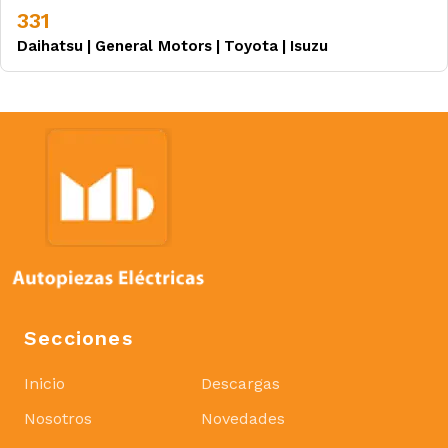
331
Daihatsu
|
General Motors
|
Toyota
|
Isuzu
Secciones
Inicio
Descargas
Nosotros
Novedades