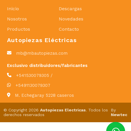
Inicio
Descargas
Nosotros
Novedades
Productos
Contacto
Autopiezas Eléctricas
mb@mbautopiezas.com
Exclusivo distribuidores/fabricantes
+541530079305 /
+5491130079307
M. Echegaray 5228 caseros
© Copyright 2026
Autopiezas Electricas
. Todos los
By
derechos reservados
Newtec