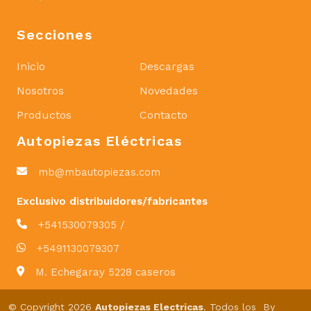
Secciones
Inicio
Descargas
Nosotros
Novedades
Productos
Contacto
Autopiezas Eléctricas
mb@mbautopiezas.com
Exclusivo distribuidores/fabricantes
+541530079305 /
+5491130079307
M. Echegaray 5228 caseros
© Copyright 2026
Autopiezas Electricas
. Todos los
By