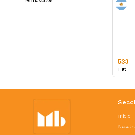
Termostatos
533
Fiat
Secc
Inicio
Nosotr