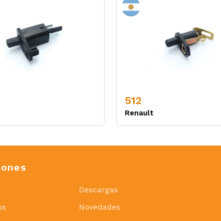
512
Renault
iones
Descargas
os
Novedades