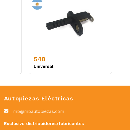
548
Universal
Autopiezas Eléctricas
mb@mbautopiezas.com
Exclusivo distribuidores/fabricantes