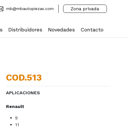
Zona privada
mb@mbautopiezas.com
s
Distribuidores
Novedades
Contacto
COD.513
APLICACIONES
Renault
9
11