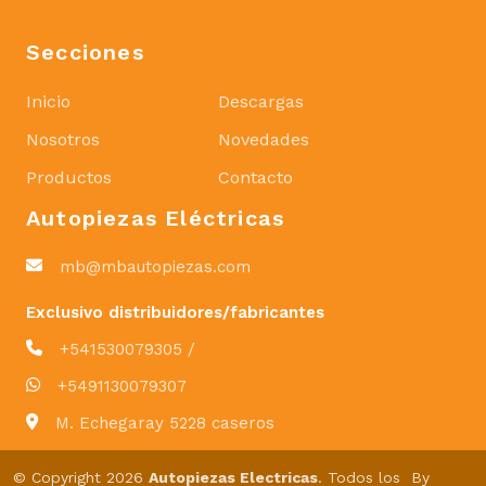
Secciones
Inicio
Descargas
Nosotros
Novedades
Productos
Contacto
Autopiezas Eléctricas
mb@mbautopiezas.com
Exclusivo distribuidores/fabricantes
+541530079305 /
+5491130079307
M. Echegaray 5228 caseros
© Copyright 2026
Autopiezas Electricas
. Todos los
By