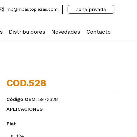
Zona privada
mb@mbautopiezas.com
s
Distribuidores
Novedades
Contacto
COD.528
Código OEM:
5972328
APLICACIONES
Fiat
124