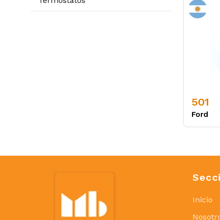
Termostatos
501
Ford
Secc
Inicio
Nosotr