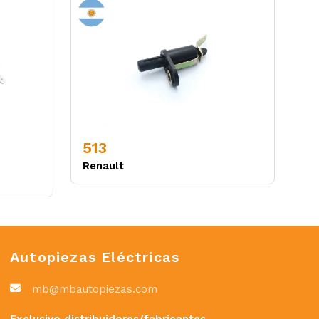
513
Renault
Autopiezas Eléctricas
mb@mbautopiezas.com