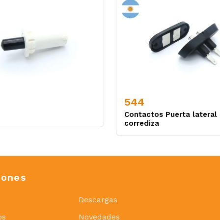
544
Contactos Puerta lateral
corrediza
iones
Descargas
os
Novedades