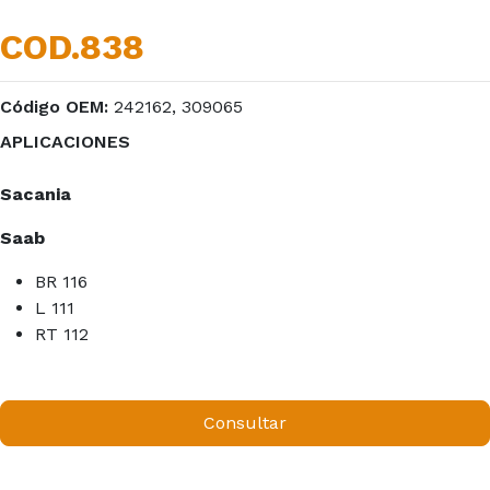
COD.838
Código OEM:
242162, 309065
APLICACIONES
Sacania
Saab
BR 116
L 111
RT 112
Consultar