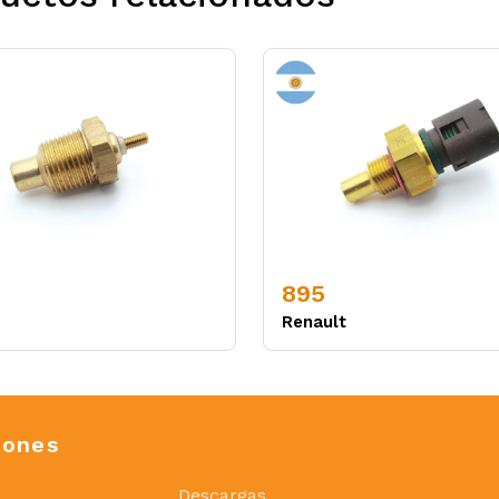
895
Renault
iones
Descargas