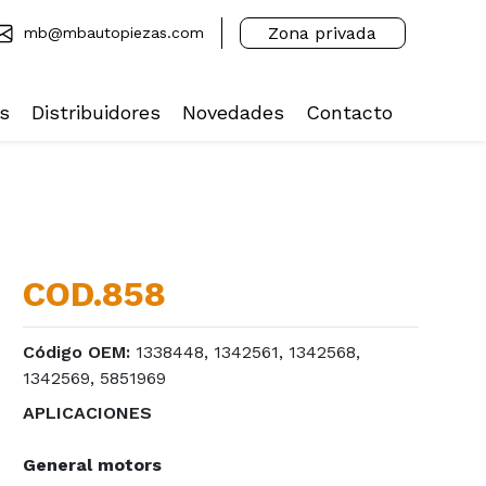
Zona privada
mb@mbautopiezas.com
s
Distribuidores
Novedades
Contacto
COD.858
Código OEM:
1338448, 1342561, 1342568,
1342569, 5851969
APLICACIONES
General motors