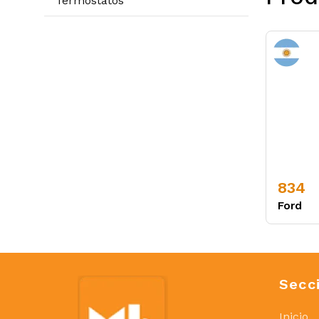
Termostatos
834
Ford
Secc
Inicio