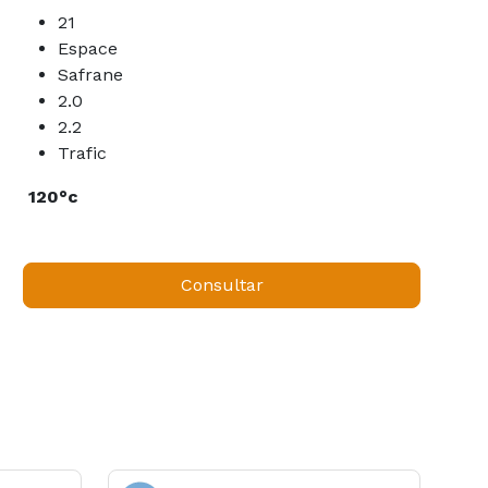
21
Espace
Safrane
2.0
2.2
Trafic
120°c
Consultar