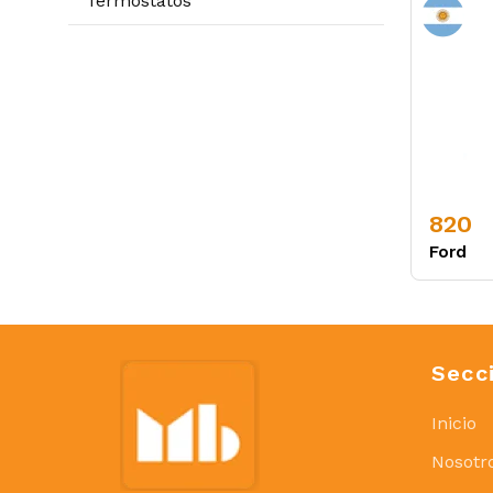
Termostatos
820
Ford
Secc
Inicio
Nosotr