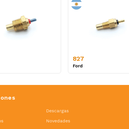
827
Ford
iones
Descargas
os
Novedades