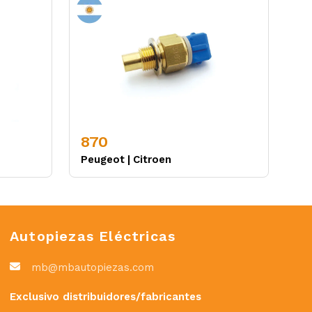
870
Peugeot
|
Citroen
Autopiezas Eléctricas
mb@mbautopiezas.com
Exclusivo distribuidores/fabricantes