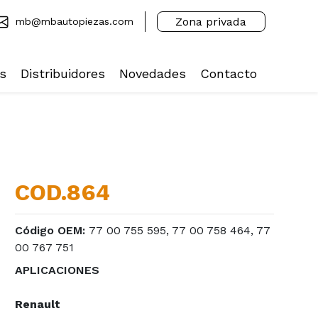
Zona privada
mb@mbautopiezas.com
s
Distribuidores
Novedades
Contacto
COD.864
Código OEM:
77 00 755 595, 77 00 758 464, 77
00 767 751
APLICACIONES
Renault