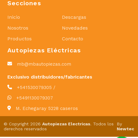
Secciones
Inicio
Descargas
Nosotros
Novedades
Productos
Contacto
Autopiezas Eléctricas
mb@mbautopiezas.com
Exclusivo distribuidores/fabricantes
+541530079305 /
+5491130079307
M. Echegaray 5228 caseros
© Copyright 2026
Autopiezas Electricas
. Todos los
By
derechos reservados
Newtec