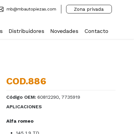
Zona privada
mb@mbautopiezas.com
s
Distribuidores
Novedades
Contacto
COD.886
Código OEM:
60812290, 7735919
APLICACIONES
Alfa romeo
145 1.9 TD