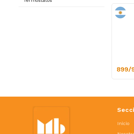
Termostatos
899/
Secc
Inicio
Nosotr