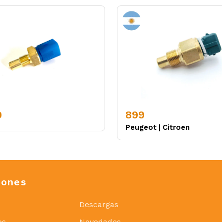
9
899
Peugeot
|
Citroen
iones
Descargas
os
Novedades