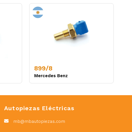
899/8
Mercedes Benz
Autopiezas Eléctricas
mb@mbautopiezas.com