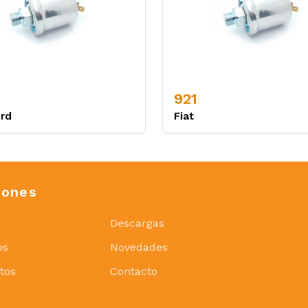
921
rd
Fiat
iones
Descargas
os
Novedades
tos
Contacto