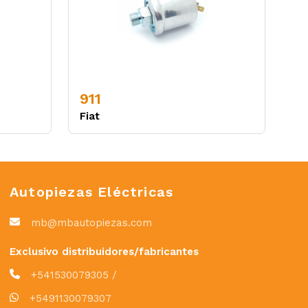
911
Fiat
Autopiezas Eléctricas
mb@mbautopiezas.com
Exclusivo distribuidores/fabricantes
+541530079305 /
+5491130079307