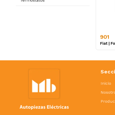
Termostatos
901
Fiat
|
Fo
Secc
Inicio
Nosotr
Produc