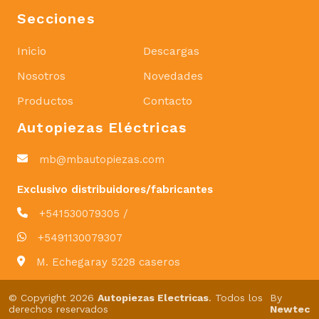
Secciones
Inicio
Descargas
Nosotros
Novedades
Productos
Contacto
Autopiezas Eléctricas
mb@mbautopiezas.com
Exclusivo distribuidores/fabricantes
+541530079305 /
+5491130079307
M. Echegaray 5228 caseros
© Copyright 2026
Autopiezas Electricas
. Todos los
By
derechos reservados
Newtec