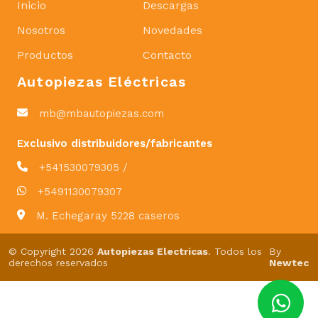
Inicio
Descargas
Nosotros
Novedades
Productos
Contacto
Autopiezas Eléctricas
mb@mbautopiezas.com
Exclusivo distribuidores/fabricantes
+541530079305 /
+5491130079307
M. Echegaray 5228 caseros
© Copyright 2026
Autopiezas Electricas
. Todos los
By
derechos reservados
Newtec