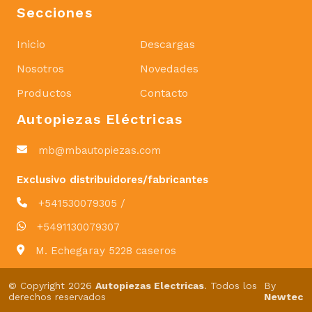
Secciones
Inicio
Descargas
Nosotros
Novedades
Productos
Contacto
Autopiezas Eléctricas
mb@mbautopiezas.com
Exclusivo distribuidores/fabricantes
+541530079305 /
+5491130079307
M. Echegaray 5228 caseros
© Copyright 2026
Autopiezas Electricas
. Todos los
By
derechos reservados
Newtec