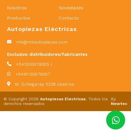
Nosotros
Novedades
Productos
Contacto
Autopiezas Eléctricas
mb@mbautopiezas.com
Exclusivo distribuidores/fabricantes
+541530079305 /
+5491130079307
M. Echegaray 5228 caseros
© Copyright 2026
Autopiezas Electricas
. Todos los
By
derechos reservados
Newtec