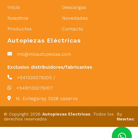
Inicio
Descargas
Nosotros
Novedades
Productos
Contacto
Autopiezas Eléctricas
mb@mbautopiezas.com
Exclusivo distribuidores/fabricantes
+541530079305 /
+5491130079307
M. Echegaray 5228 caseros
© Copyright 2026
Autopiezas Electricas
. Todos los
By
derechos reservados
Newtec