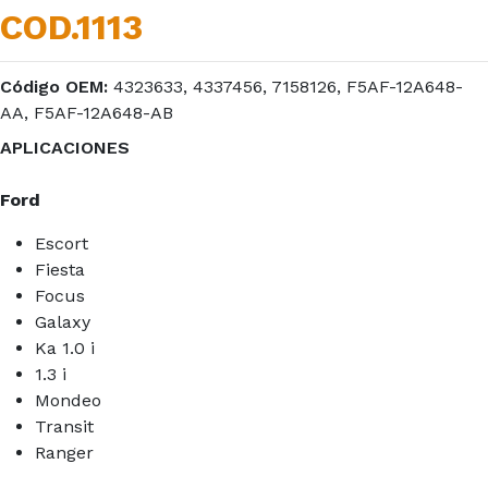
COD.1113
Código OEM:
4323633, 4337456, 7158126, F5AF-12A648-
AA, F5AF-12A648-AB
APLICACIONES
Ford
Escort
Fiesta
Focus
Galaxy
Ka 1.0 i
1.3 i
Mondeo
Transit
Ranger