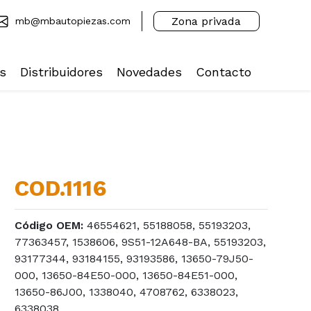
Zona privada
mb@mbautopiezas.com
s
Distribuidores
Novedades
Contacto
COD.1116
Código OEM:
46554621, 55188058, 55193203,
77363457, 1538606, 9S51-12A648-BA, 55193203,
93177344, 93184155, 93193586, 13650-79J50-
000, 13650-84E50-000, 13650-84E51-000,
13650-86J00, 1338040, 4708762, 6338023,
6338038