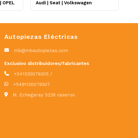
|
OPEL
Audi
|
Seat
|
Volkswagen
Autopiezas Eléctricas
mb@mbautopiezas.com
Exclusivo distribuidores/fabricantes
+541530079305 /
+5491130079307
M. Echegaray 5228 caseros