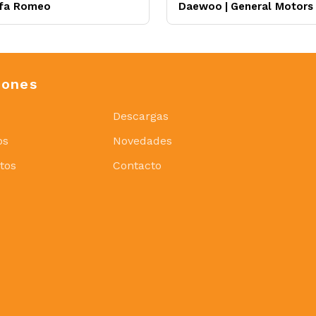
lfa Romeo
Daewoo
|
General Motors
iones
Descargas
os
Novedades
tos
Contacto