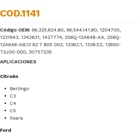
COD.1141
Código OEM:
96.325.624.80, 96.544.141.80, 1204700,
1231943, 1342631, 1427774, 2S6Q-12A648-AA, 2S6Q-
12A648-AB,13 62 7 805 003, 1338.C1, 1338.E2, 13650-
73J00-000, 30757235
APLICACIONES
Citroën
Berlingo
C3
C4
C5
Xsara
Ford