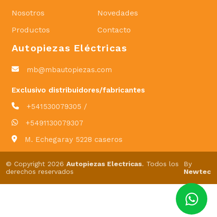
Nosotros
Novedades
Productos
Contacto
Autopiezas Eléctricas
mb@mbautopiezas.com
Exclusivo distribuidores/fabricantes
+541530079305 /
+5491130079307
M. Echegaray 5228 caseros
© Copyright 2026
Autopiezas Electricas
. Todos los
By
derechos reservados
Newtec