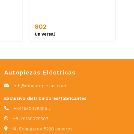
802
Universal
Autopiezas Eléctricas
mb@mbautopiezas.com
Exclusivo distribuidores/fabricantes
+541530079305 /
+5491130079307
M. Echegaray 5228 caseros