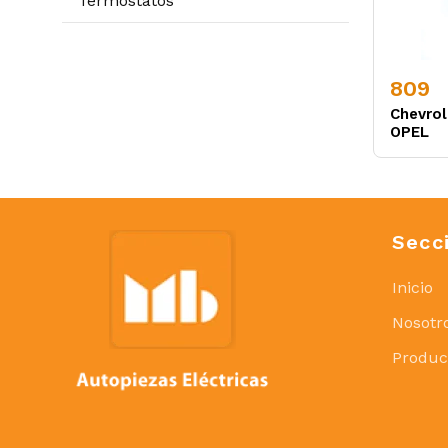
Termostatos
809
Chevrol
OPEL
Secc
Inicio
Nosotr
Produc