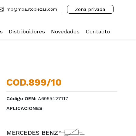
Zona privada
mb@mbautopiezas.com
s
Distribuidores
Novedades
Contacto
COD.899/10
Código OEM:
A6955427117
APLICACIONES
MERCEDES BENZ