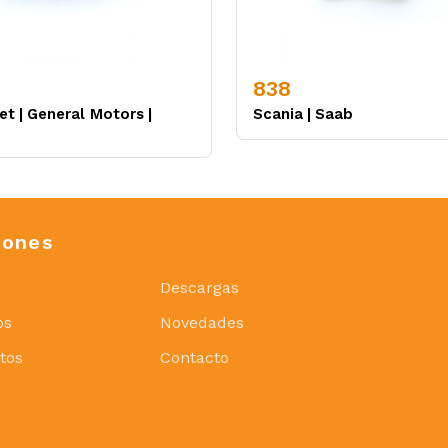
838
et
|
General Motors
|
Scania
|
Saab
iones
Descargas
os
Novedades
tos
Contacto