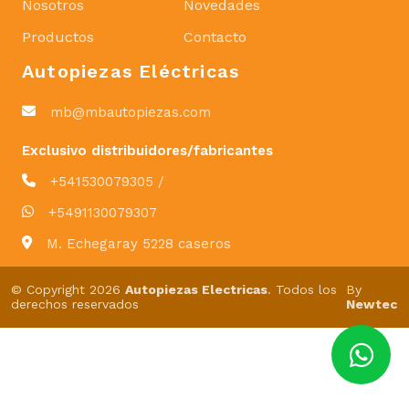
Nosotros
Novedades
Productos
Contacto
Autopiezas Eléctricas
mb@mbautopiezas.com
Exclusivo distribuidores/fabricantes
+541530079305 /
+5491130079307
M. Echegaray 5228 caseros
© Copyright 2026
Autopiezas Electricas
. Todos los
By
derechos reservados
Newtec