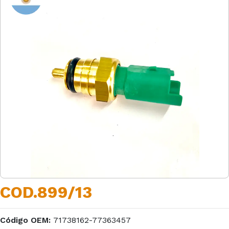
COD.899/13
Código OEM:
71738162-77363457