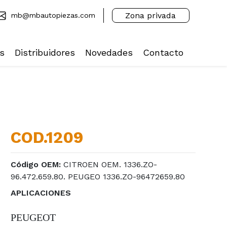
Zona privada
mb@mbautopiezas.com
s
Distribuidores
Novedades
Contacto
COD.1209
Código OEM:
CITROEN OEM. 1336.ZO-
96.472.659.80. PEUGEO 1336.ZO-96472659.80
APLICACIONES
PEUGEOT