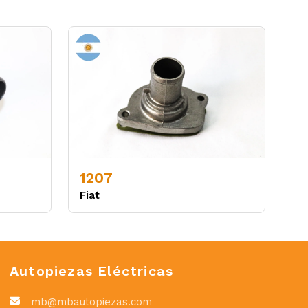
1207
Fiat
Autopiezas Eléctricas
mb@mbautopiezas.com