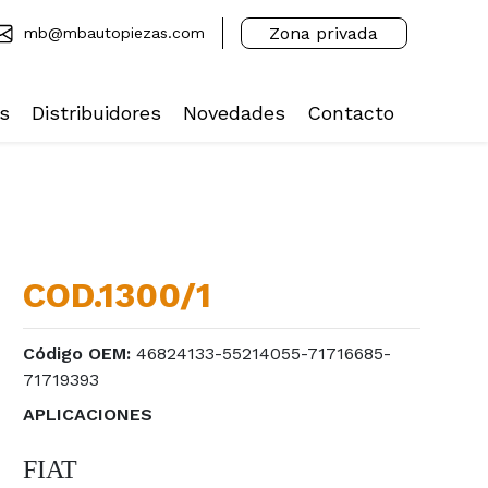
Zona privada
mb@mbautopiezas.com
s
Distribuidores
Novedades
Contacto
COD.1300/1
Código OEM:
46824133-55214055-71716685-
71719393
APLICACIONES
FIAT