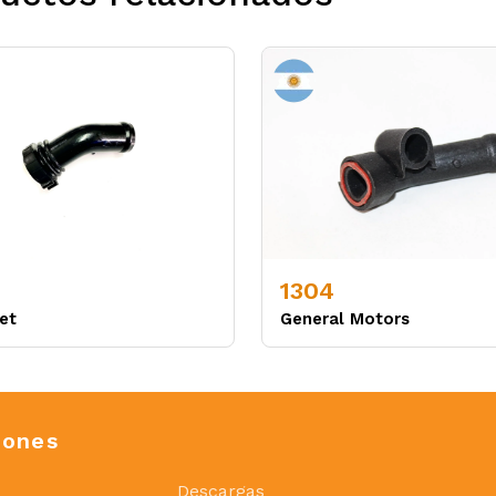
1304
et
General Motors
iones
Descargas