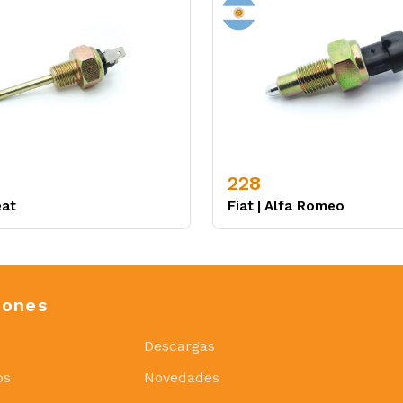
228
eat
Fiat
|
Alfa Romeo
iones
Descargas
os
Novedades