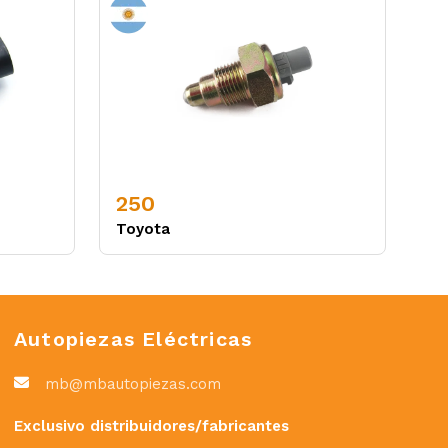
250
Toyota
Autopiezas Eléctricas
mb@mbautopiezas.com
Exclusivo distribuidores/fabricantes