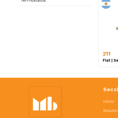
Termostatos
211
Fiat
|
S
Secc
Inicio
Nosotr