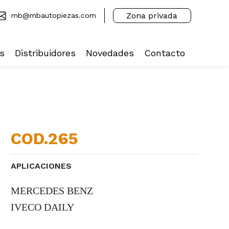
Zona privada
mb@mbautopiezas.com
s
Distribuidores
Novedades
Contacto
COD.265
APLICACIONES
MERCEDES BENZ
IVECO DAILY