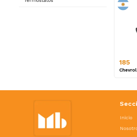
Termostatos
185
Chevrol
Secc
Inicio
Nosotr