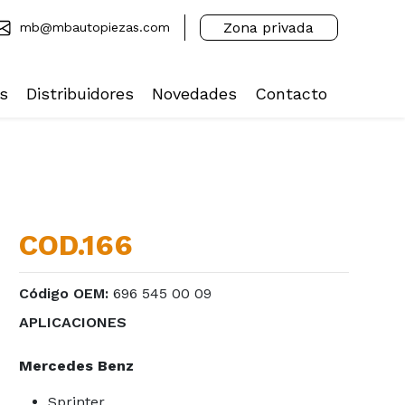
Zona privada
mb@mbautopiezas.com
s
Distribuidores
Novedades
Contacto
COD.166
Código OEM:
696 545 00 09
APLICACIONES
Mercedes Benz
Sprinter