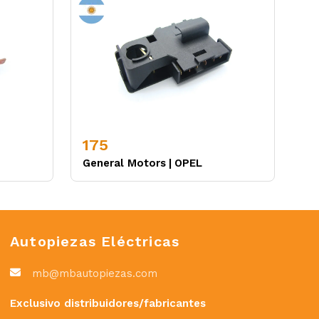
175
General Motors
|
OPEL
Autopiezas Eléctricas
mb@mbautopiezas.com
Exclusivo distribuidores/fabricantes