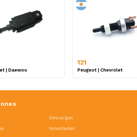
121
et
|
Daewoo
Peugeot
|
Chevrolet
iones
Descargas
os
Novedades