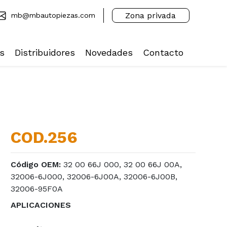
Zona privada
mb@mbautopiezas.com
s
Distribuidores
Novedades
Contacto
COD.256
Código OEM:
32 00 66J 000, 32 00 66J 00A,
32006-6J000, 32006-6J00A, 32006-6J00B,
32006-95F0A
APLICACIONES