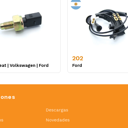
202
eat
|
Volkswagen
|
Ford
Ford
iones
Descargas
os
Novedades