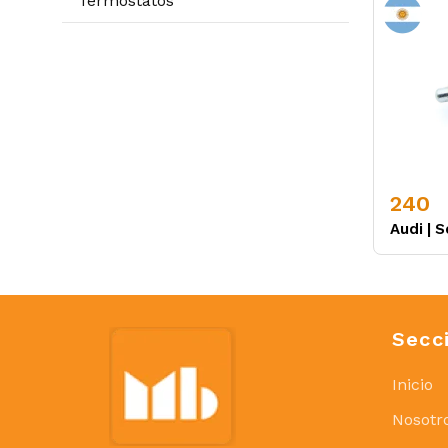
Termostatos
240
Audi
|
S
Secc
Inicio
Nosotr