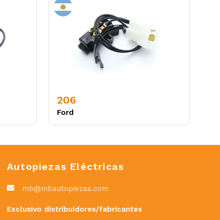
206
Ford
Autopiezas Eléctricas
mb@mbautopiezas.com
Exclusivo distribuidores/fabricantes