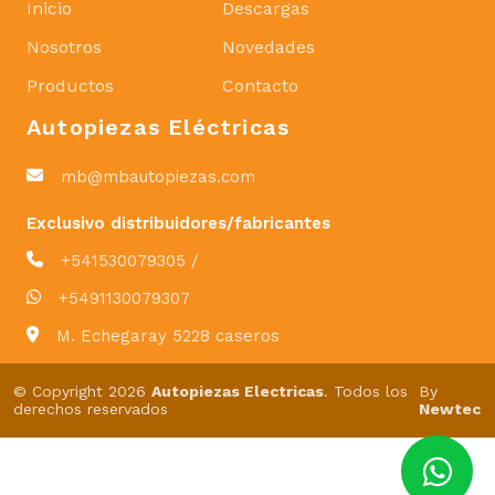
Inicio
Descargas
Nosotros
Novedades
Productos
Contacto
Autopiezas Eléctricas
mb@mbautopiezas.com
Exclusivo distribuidores/fabricantes
+541530079305 /
+5491130079307
M. Echegaray 5228 caseros
© Copyright 2026
Autopiezas Electricas
. Todos los
By
derechos reservados
Newtec