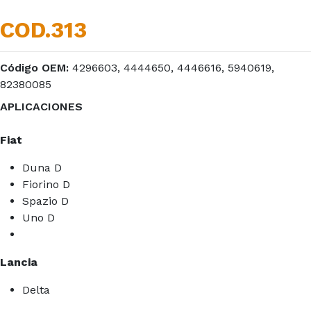
COD.313
Código OEM:
4296603, 4444650, 4446616, 5940619,
82380085
APLICACIONES
Fiat
Duna D
Fiorino D
Spazio D
Uno D
Lancia
Delta