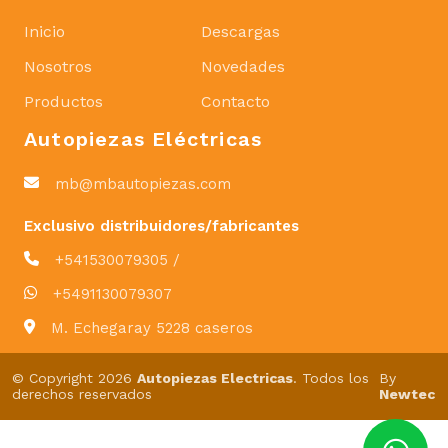
Inicio
Descargas
Nosotros
Novedades
Productos
Contacto
Autopiezas Eléctricas
mb@mbautopiezas.com
Exclusivo distribuidores/fabricantes
+541530079305 /
+5491130079307
M. Echegaray 5228 caseros
© Copyright 2026
Autopiezas Electricas
. Todos los
By
derechos reservados
Newtec