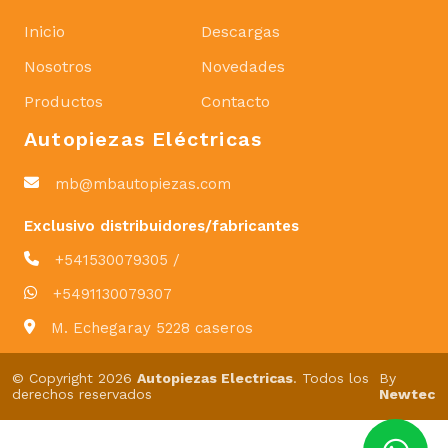
Inicio
Descargas
Nosotros
Novedades
Productos
Contacto
Autopiezas Eléctricas
mb@mbautopiezas.com
Exclusivo distribuidores/fabricantes
+541530079305 /
+5491130079307
M. Echegaray 5228 caseros
© Copyright 2026
Autopiezas Electricas
. Todos los
By
derechos reservados
Newtec