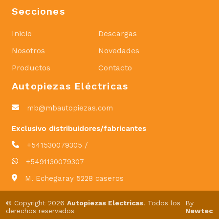
Secciones
Inicio
Descargas
Nosotros
Novedades
Productos
Contacto
Autopiezas Eléctricas
mb@mbautopiezas.com
Exclusivo distribuidores/fabricantes
+541530079305 /
+5491130079307
M. Echegaray 5228 caseros
© Copyright 2026
Autopiezas Electricas
. Todos los
By
derechos reservados
Newtec