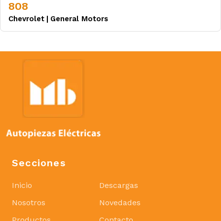
808
Chevrolet
|
General Motors
Secciones
Inicio
Descargas
Nosotros
Novedades
Productos
Contacto