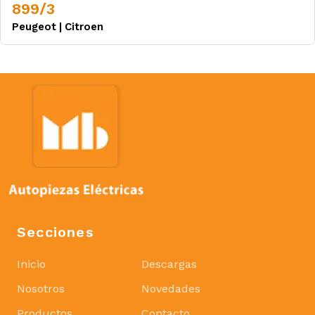
899/3
Peugeot
|
Citroen
Secciones
Inicio
Descargas
Nosotros
Novedades
Productos
Contacto