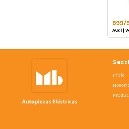
899/
Audi
|
V
Secc
Inicio
Nosotr
Produc