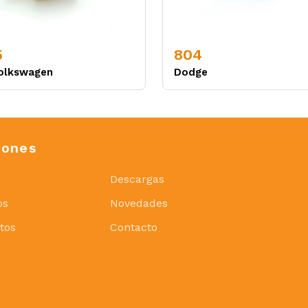
5
804
olkswagen
Dodge
iones
Descargas
os
Novedades
tos
Contacto