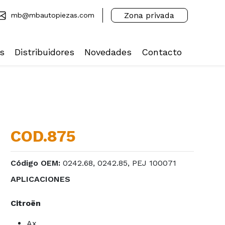
Zona privada
mb@mbautopiezas.com
s
Distribuidores
Novedades
Contacto
COD.875
Código OEM:
0242.68, 0242.85, PEJ 100071
APLICACIONES
Citroën
Ax