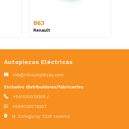
863
Renault
Autopiezas Eléctricas
mb@mbautopiezas.com
Exclusivo distribuidores/fabricantes
+541530079305 /
+5491130079307
M. Echegaray 5228 caseros