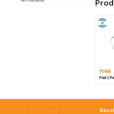
Termostatos
Prod
1146
Fiat
|
P
Secc