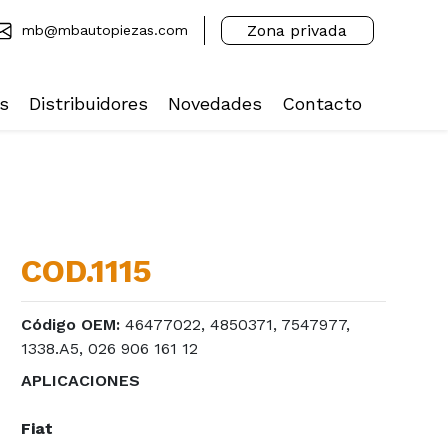
Zona privada
mb@mbautopiezas.com
s
Distribuidores
Novedades
Contacto
COD.1115
Código OEM:
46477022, 4850371, 7547977,
1338.A5, 026 906 161 12
APLICACIONES
Fiat