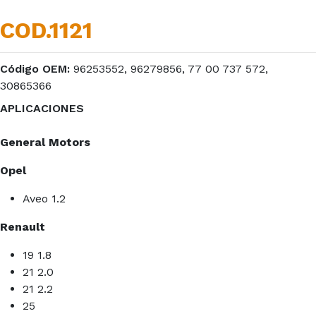
COD.1121
Código OEM:
96253552, 96279856, 77 00 737 572,
30865366
APLICACIONES
General Motors
Opel
Aveo 1.2
Renault
19 1.8
21 2.0
21 2.2
25