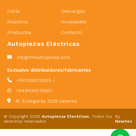
Inicio
Descargas
Nosotros
Novedades
Productos
Contacto
Autopiezas Eléctricas
mb@mbautopiezas.com
Exclusivo distribuidores/fabricantes
+541530079305 /
+5491130079307
M. Echegaray 5228 caseros
© Copyright 2026
Autopiezas Electricas
. Todos los
By
derechos reservados
Newtec