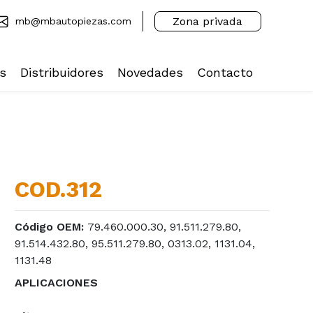
Zona privada
mb@mbautopiezas.com
s
Distribuidores
Novedades
Contacto
COD.312
Código OEM:
79.460.000.30, 91.511.279.80,
91.514.432.80, 95.511.279.80, 0313.02, 1131.04,
1131.48
APLICACIONES