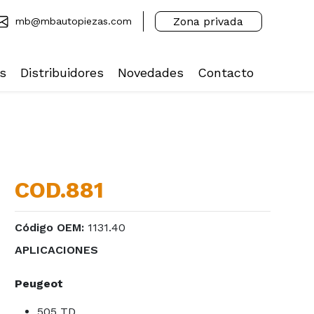
Zona privada
mb@mbautopiezas.com
s
Distribuidores
Novedades
Contacto
COD.881
Código OEM:
1131.40
APLICACIONES
Peugeot
505 TD