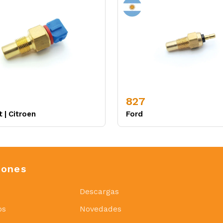
827
t
|
Citroen
Ford
iones
Descargas
os
Novedades