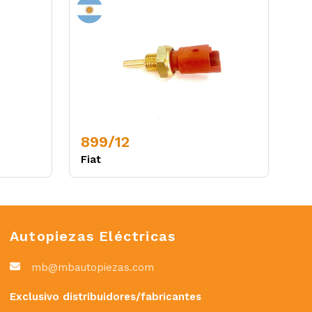
899/12
Fiat
Autopiezas Eléctricas
mb@mbautopiezas.com
Exclusivo distribuidores/fabricantes