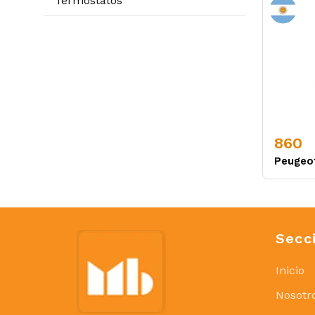
Termostatos
860
Peugeo
Secc
Inicio
Nosotr